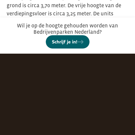
grond is circa 3,70 meter. De vrije hoogte van de
verdiepingsvloer is circa 3,25 meter. De units
worden opgeleverd met individuele
Wil je op de hoogte gehouden worden van
nutsaansluitingen – elektra, water, en riool.
Bedrijvenparken Nederland?
Bovendien beschikken de units over een aparte
Schrijf je in!
loopdeur naast de overheaddeur. De units zijn
gasloos en energiezuinig door de hoge
isolatiewaarde. Alle units beschikken over
minimaal 1 eigen parkeerplaats.