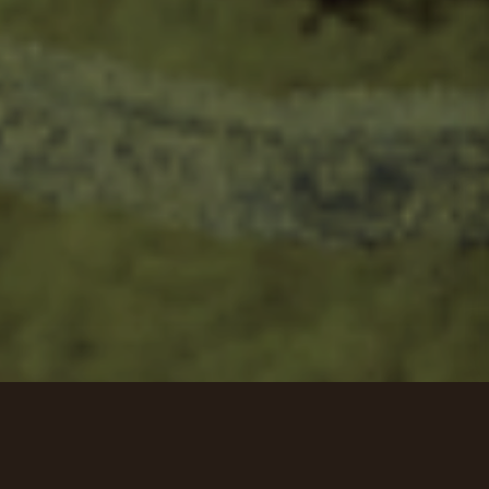
Op het bedrijventerrein Zandhorst II in
Heerhugowaard wordt een nieuw,