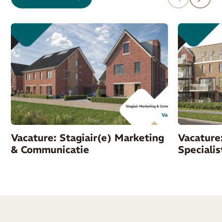
Vacature: Stagiair(e) Marketing
Vacature
& Communicatie
Specialis